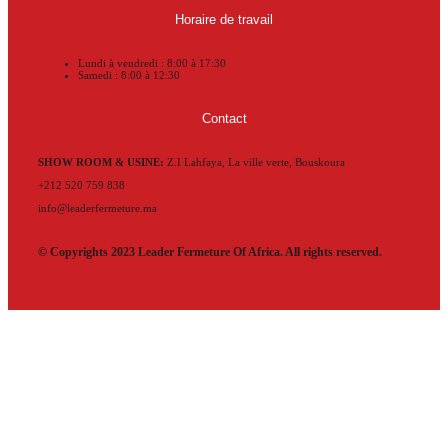
Horaire de travail
Lundi à vendredi : 8:00 à 17:30
Samedi : 8:00 à 12:30
Contact
SHOW ROOM & USINE:
Z.I Lahfaya, La ville verte, Bouskoura
+212 520 759 838
info@leaderfermeture.ma
© Copyrights 2023 Leader Fermeture Of Africa. All rights reserved.