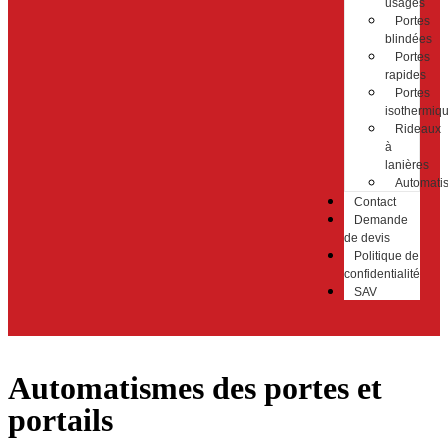
usages
Portes
blindées
Portes
rapides
Portes
isothermiq
Rideaux
à
lanières
Automati
Contact
Demande
de devis
Politique de
confidentialité
SAV
Automatismes des portes et
portails