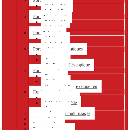
Portes sectionnelles
Résidentielle
Industrielle
Portails coulissants
Résidentiel
Industriel
Portails battants
Résidentiel
Industriel
Portes vitrées automatiques
Coulissante
Tournante
Coulissante téléscopique
Portes coupe-feu
Battante
Coulissante
Rideau métallique coupe feu
Equipements de quai
Niveleur de quai
SAS d’étanchéité
Accessoires
Portes métalliques multi-usages
Portes blindées
Portes rapides
Portes isothermiques