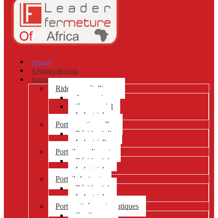
Acceuil
A Propos de nous
Nos produits
Rideaux métalliques
Accessoires
Commercial
Industriel
Portes sectionnelles
Résidentielle
Industrielle
Portails coulissants
Résidentiel
Industriel
Portails battants
Résidentiel
Industriel
Portes vitrées automatiques
Coulissante