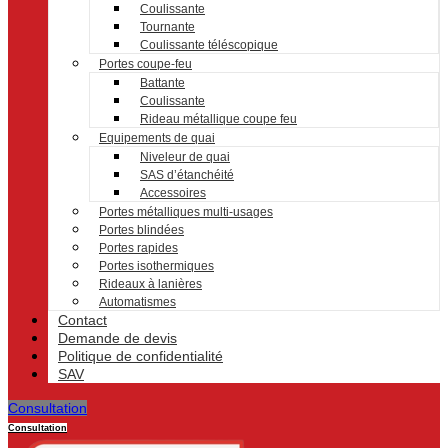
Coulissante
Tournante
Coulissante téléscopique
Portes coupe-feu
Battante
Coulissante
Rideau métallique coupe feu
Equipements de quai
Niveleur de quai
SAS d’étanchéité
Accessoires
Portes métalliques multi-usages
Portes blindées
Portes rapides
Portes isothermiques
Rideaux à lanières
Automatismes
Contact
Demande de devis
Politique de confidentialité
SAV
Consultation
Consultation