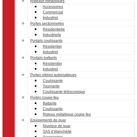
Rideaux métalliques
Accessoires
Commercial
Industriel
Portes sectionnelles
Résidentielle
Industrielle
Portails coulissants
Résidentiel
Industriel
Portails battants
Résidentiel
Industriel
Portes vitrées automatiques
Coulissante
Tournante
Coulissante téléscopique
Portes coupe-feu
Battante
Coulissante
Rideau métallique coupe feu
Equipements de quai
Niveleur de quai
SAS d’étanchéité