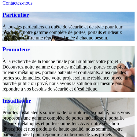
Contactez-nous
Particulier
À tous les particuliers en quête de sécurité et de style pour leur
résidence, notre gamme complète de portes, portails et rideaux
métalliques offre une réponse adaptée à chaque besoin.
Promoteur
À la recherche de la touche finale pour sublimer votre projet ?
Découvrez notre gamme de portes métalliques, portes coupe-feu,
rideaux métalliques, portails battants et coulissants, ainsi que des
portes sectionnelles. Que votre projet soit une résidence privée, un
marché public ou privé, nous avons la solution sur mesure pour
répondre à vos besoins de sécurité et d’esthétique.
Installateur
Pour les installateurs soucieux de fournitures de qualité, nous vous
proposons une gamme complète de portes métalliques, portails,
rideaux métalliques et portes coupe-feu. Avec notre sélection
diversifiée et nos produits de haute qualité, nous sommes votre
partenaire idéal pour répondre aux besoins de vos projets