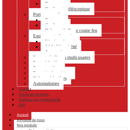
Tournante
Coulissante téléscopique
Portes coupe-feu
Battante
Coulissante
Rideau métallique coupe feu
Equipements de quai
Niveleur de quai
SAS d’étanchéité
Accessoires
Portes métalliques multi-usages
Portes blindées
Portes rapides
Portes isothermiques
Rideaux à lanières
Automatismes
Contact
Demande de devis
Politique de confidentialité
SAV
Acceuil
A Propos de nous
Nos produits